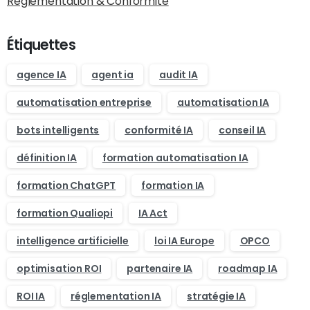
Réglementation & Conformité
Étiquettes
agence IA
agent ia
audit IA
automatisation entreprise
automatisation IA
bots intelligents
conformité IA
conseil IA
définition IA
formation automatisation IA
formation ChatGPT
formation IA
formation Qualiopi
IA Act
intelligence artificielle
loi IA Europe
OPCO
optimisation ROI
partenaire IA
roadmap IA
ROI IA
réglementation IA
stratégie IA