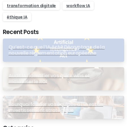
transformation digitale
workflow IA
éthique IA
Recent Posts
Qu’est-ce que l’IA Act ? Décryptage de la
nouvelle réglementation européenne
Audit IA : identifier vos quick wins et
maximiser le ROI
Pourquoi former vos équipes à l’IA est un
investissement stratégique