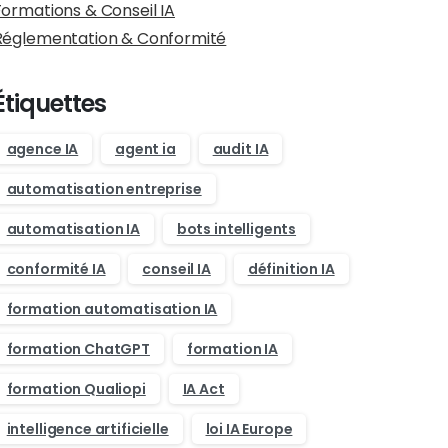
Formations & Conseil IA
Réglementation & Conformité
Étiquettes
agence IA
agent ia
audit IA
automatisation entreprise
automatisation IA
bots intelligents
conformité IA
conseil IA
définition IA
formation automatisation IA
formation ChatGPT
formation IA
formation Qualiopi
IA Act
intelligence artificielle
loi IA Europe