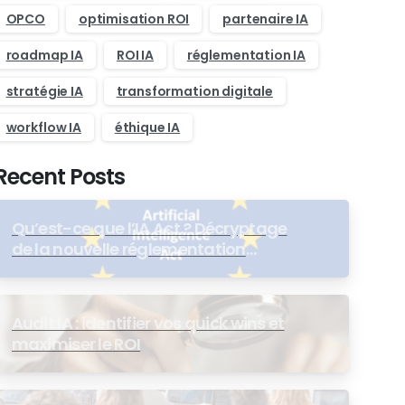
OPCO
optimisation ROI
partenaire IA
roadmap IA
ROI IA
réglementation IA
stratégie IA
transformation digitale
workflow IA
éthique IA
Recent Posts
Qu’est-ce que l’IA Act ? Décryptage
de la nouvelle réglementation
européenne
Audit IA : identifier vos quick wins et
maximiser le ROI